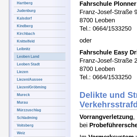
Fahrschule Plonner
Hartberg
Judenburg
Franz-Josef-Straße 
Kalsdorf
8700 Leoben
Kindberg
Tel.: 0664/1533250
Kirchbach
oder
Knittelfeld
Leibnitz
Fahrschule Easy Dr
Leoben Land
Franz-Josef-Straße 
Leoben Stadt
8700 Leoben
Liezen
Tel.: 0664/1533250
Liezen/Aussee
Liezen/Gröbming
Delikte und S
Mureck
Verkehrsstrafd
Murau
Mürzzuschlag
Vorrangverletzung
,
Schladming
bei
Probeführersch
Voitsberg
Weiz