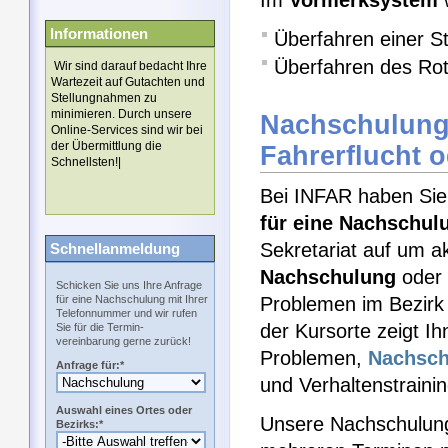
Im
Vormerksystem
w
Informationen
Überfahren einer St
Überfahren des Rotl
Wir sind darauf bedacht Ihre
Wartezeit auf Gutachten und
Stellungnahmen zu
minimieren. Durch unsere
Nachschulung
Online-Services sind wir bei
der Übermittlung die
Fahrerflucht o
Schnellsten!|
Bei INFAR haben Sie 
für eine Nachschul
Sekretariat auf um a
Schnellanmeldung
Nachschulung
oder
Schicken Sie uns Ihre Anfrage
für eine Nachschulung mit Ihrer
Problemen im Bezirk
Telefonnummer und wir rufen
der Kursorte zeigt I
Sie für die Termin-
vereinbarung gerne zurück!
Problemen,
Nachsch
Anfrage für:*
und Verhaltenstraini
Auswahl eines Ortes oder
Unsere Nachschulung
Bezirks:*