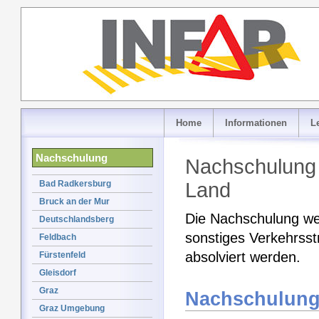
Home
Informationen
L
Nachschulung
Nachschulung 
Bad Radkersburg
Land
Bruck an der Mur
Die Nachschulung weg
Deutschlandsberg
sonstiges Verkehrsstr
Feldbach
absolviert werden.
Fürstenfeld
Gleisdorf
Graz
Nachschulung
Graz Umgebung