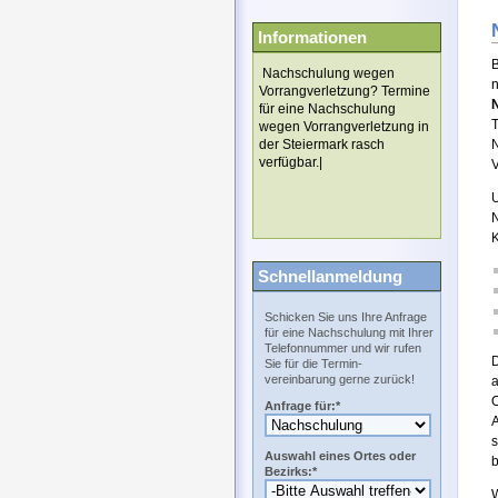
Informationen
B
Nachschulung wegen
n
Vorrangverletzung? Termine
für eine Nachschulung
T
wegen Vorrangverletzung in
der Steiermark rasch
verfügbar.|
V
U
N
K
Schnellanmeldung
Schicken Sie uns Ihre Anfrage
für eine Nachschulung mit Ihrer
Telefonnummer und wir rufen
Sie für die Termin-
vereinbarung gerne zurück!
a
O
Anfrage für:*
A
s
Auswahl eines Ortes oder
b
Bezirks:*
W