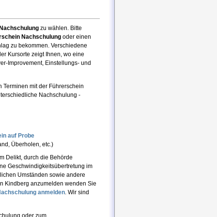
e Nachschulung
zu wählen. Bitte
rschein Nachschulung
oder einen
hlag zu bekommen. Verschiedene
er Kursorte zeigt Ihnen, wo eine
ver-Improvement, Einstellungs- und
 Terminen mit der Führerschein
terschiedliche Nachschulung -
in auf Probe
nd, Überholen, etc.)
 Delikt, durch die Behörde
ine Geschwindigkeitsübertretung im
hrlichen Umständen sowie andere
 in Kindberg anzumelden wenden Sie
Nachschulung
anmelden
. Wir sind
schulung oder zum