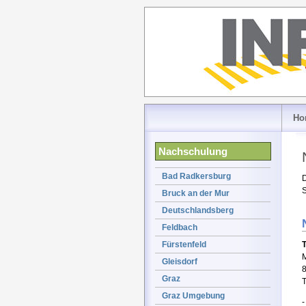
Ho
Nachschulung
Bad Radkersburg
D
S
Bruck an der Mur
Deutschlandsberg
Feldbach
Fürstenfeld
T
M
Gleisdorf
Graz
T
Graz Umgebung
-