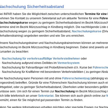
Nachschulung Sicherheitsabstand
ei INFAR haben Sie die Möglichkeit zwischen unterschiedlichen
Termine für ein
ehmen Sie Kontakt zu unserem Sekretariat auf um aktuelle Termine für eine
Führe
Nachschulungskurse
wegen zu geringem Sicherheitsabstand im Bezirk Mürzzusc
ermine sind im Bezirk Mürzzuschlag in Kindberg möglich. Die nachfolgende Liste d
Nachschulung wegen zu geringem Sicherheitsabstand,
Nachschulungskurse
(Dri
erhaltenstraining) angeboten werden und wie Sie uns erreichen.
nsere Nachschulungstrainer und Nachschulungstrainerinnen können an mehreren
achschulung im Bezirk Mürzzuschlag in Kindberg beginnen. Dabei sind jeweils un
ursarten zu beachten:
Nachschulung für verkehrsauffällige Verkehrsteilnehmer
oder
Nachschulung aufgrund eines Deliktes im
Vormerksystem
Nachschulung für Fahranfänger mit Probeführerschein d.h. Kurse bei
Führersche
Nachschulung für Kraftfahrer mit besonderen Verkehrsdelikten ( zu geringer Absta
Die Nachschulung kann Personen mit und ohne
Führerscheinentzug
(abhängig vom
ngeordnet) betreffen. Gründe für eine Führerschein Nachschulung können auch e
rtsgebiet, oder zu geringer Sicherheitsabstand, Überholen unter besonders gefä
nlässe sein. Um sich für einen Termin zur
Nachschulung
im Bezirk Mürzzuschlag
ich bitte telefonisch an unser
Sekretariat
. Sie können sich auch gleich online zur
emüht, einen für Sie möglichst gut passenden Termin zu finden.
enn Sie weitere Informationen erhalten möchten oder spezielle Fragen zur Nach