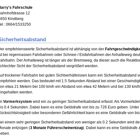
Harry's Fahrschule
ahnhofstrasse 12
8650 Kindberg
el.: 0664/1533250
Sicherheitsabstand
er empfehlenswerte Sicherheitsabstand ist abhängig von der
Fahrtgeschwindigke
st bei regennassen Fahrbahnen oder Schnee-/ Eisfahrbahnen der Anhalteweg deutli
ahrbahn. Der Anhalteweg ist länger als der Bremsweg, da dieser auch die Reaktions
chlechter Sicht der Sicherheitsabstand vergrößert werden.
uf trockener Fahrbahn bei guten Sichtverhältnissen kann ein Sicherheitsabstand 
mpfohlen werden. Das bedeutet mit 1.5 Sekunden Abstand bei einer Geschwindigke
on etwa 21 Metern bei 100 km/h ein Abstand von etwa 42 Metern und bei 130 km/h
ingehalten werden.
Im
Vormerksystem
wird ein zu geringer Sicherheitsabstand erfasst. Als Vormerkdeli
is 0.4 Sekunden. Dabei kann es eine Geldstrafe von bis zu 726 Euro geben. Unt
ücksichtslosigkeit oder besonderen Gefährlichkeit kann es eine Geldstrafe von bi
ei einem sehr geringen Sicherheitsabstand von weniger als 0.2 Sekunden wird de
onate entzogen (
3 Monate Führerscheinentzug
). Dabei kann es eine Geldstrafe
geben.