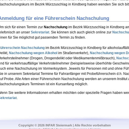
achschulungskurs im Bezirk Mürzzuschlag in Kindberg haben wenden Sie sich bit
Anmeldung für eine Führerschein Nachschulung
m sich für einen Termin zur
Nachschulung
im Bezirk Mürzzuschlag in Kindberg a
elefonisch an unser
Sekretariat
. Sie können sich auch gleich online zur
Nachschu
inen für Sie möglichst gut passenden Termin zu finden.
Führerschein Nachschulung
im Bezirk Mürzzuschlag in Kindberg für alkoholauffäll
elikt,
Nachschulung wegen Alkohol
im Straßenverkehr),
Nachschulung wegen D
erkehrsteilnehmer (Drogen, Drogendelikt oder Medikamentenmißbrauch),
Nachsch
nd für verkehrsauffällige Verkehrsteilnehmer (beispielsweise überhöhte Geschwindi
uch eine Nachschulung im Vormerksystem. Jeweils für Personen mit und ohne Füh
ie in unserem Sekretariat Termine für Fahranfänger mit Probeführerschein d.h. N
uf Probe. Alle Arten einer Führerschein Nachschulung werden an unserem Institu
achschulungskurs Terminen ist ein Kursanfang möglich.
enn Sie weitere Informationen erhalten möchten oder spezielle Fragen haben wen
ekretariat
.
Copyright © 2026 INFAR Steiermark | Alle Rechte vorbehalten