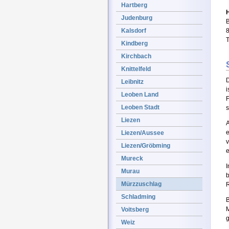
Hartberg
Judenburg
B
Kalsdorf
T
Kindberg
Kirchbach
Knittelfeld
D
Leibnitz
i
Leoben Land
F
Leoben Stadt
s
Liezen
A
e
Liezen/Aussee
v
Liezen/Gröbming
e
Mureck
Murau
b
Mürzzuschlag
R
Schladming
B
M
Voitsberg
Weiz