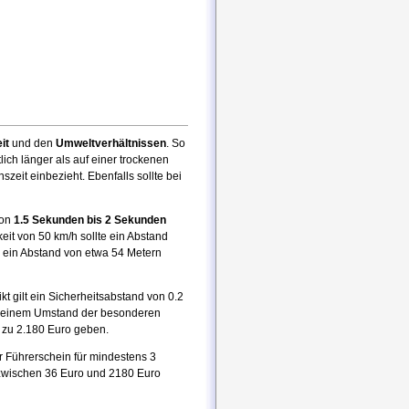
it
und den
Umweltverhältnissen
. So
ch länger als auf einer trockenen
zeit einbezieht. Ebenfalls sollte bei
von
1.5 Sekunden bis 2 Sekunden
it von 50 km/h sollte ein Abstand
 ein Abstand von etwa 54 Metern
kt gilt ein Sicherheitsabstand von 0.2
er einem Umstand der besonderen
s zu 2.180 Euro geben.
r Führerschein für mindestens 3
 zwischen 36 Euro und 2180 Euro