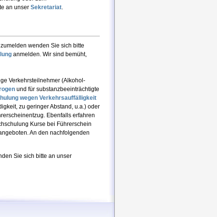
te an unser
Sekretariat
.
nzumelden wenden Sie sich bitte
lung
anmelden. Wir sind bemüht,
ige Verkehrsteilnehmer (Alkohol-
rogen
und für substanzbeeinträchtigte
ulung wegen Verkehrsauffälligkeit
gkeit, zu geringer Abstand, u.a.) oder
rerscheinentzug. Ebenfalls erfahren
achschulung Kurse bei Führerschein
t angeboten. An den nachfolgenden
den Sie sich bitte an unser