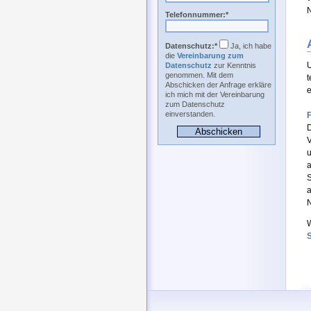
N
Telefonnummer:*
Datenschutz:*
Ja, ich habe
die
Vereinbarung zum
U
Datenschutz
zur Kenntnis
genommen. Mit dem
t
Abschicken der Anfrage erkläre
e
ich mich mit der Vereinbarung
zum Datenschutz
einverstanden.
D
V
u
a
S
a
N
W
S